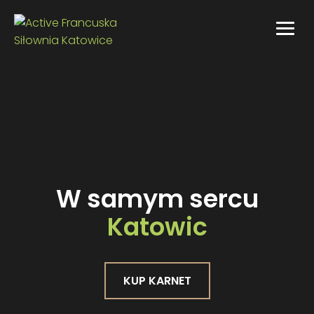
W samym sercu
Katowic
MORZE drzew
Mocy
Twojego Ciała
KUP KARNET
KUP KARNET