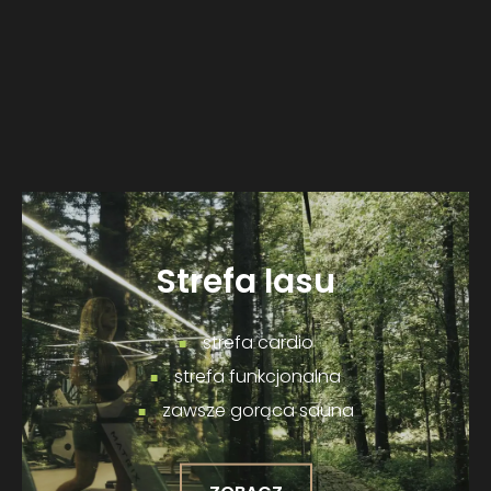
TRENERZY
Strefa lasu
strefa cardio
strefa funkcjonalna
zawsze gorąca sauna