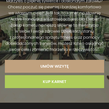
Marzyłeś o pięknej sylwetce i doskonałym zdrowiu?
Chcesz poczuć się pewniej i bardziej komfortowo
we własnym ciele? Jeśli tak, to karnet na siłownię
Active Francuska w Katowicach jest dla Ciebie!
Zakup karnetu na naszą siłownię to inwestycja
w siebie i swoje zdrowie. Dzięki korzystaniu
z profesjonalnego sprzętu fitness oraz pomocy
doświadczonych trenerów, możesz łatwo osiągnąć
swoje cele i zamienić marzenia w rzeczywistość.
UMÓW WIZYTĘ
KUP KARNET