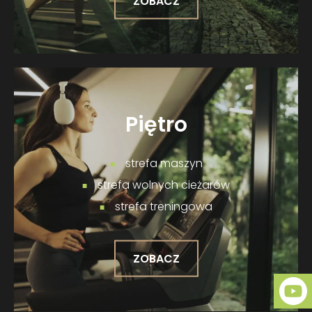
ZOBACZ
Piętro
strefa maszyn
strefa wolnych cieżarów
strefa treningowa
ZOBACZ