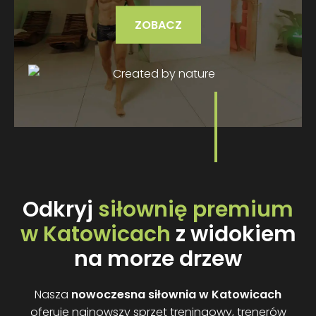
ZOBACZ
Odkryj
siłownię premium
w Katowicach
z widokiem
na morze drzew
Nasza
nowoczesna siłownia w Katowicach
oferuje najnowszy sprzęt treningowy, trenerów