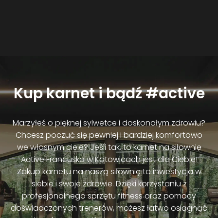
Kup karnet i bądź #active
Marzyłeś o pięknej sylwetce i doskonałym zdrowiu?
Chcesz poczuć się pewniej i bardziej komfortowo
we własnym ciele? Jeśli tak, to karnet na siłownię
Active Francuska w Katowicach jest dla Ciebie!
Zakup karnetu na naszą siłownię to inwestycja w
siebie i swoje zdrowie. Dzięki korzystaniu z
profesjonalnego sprzętu fitness oraz pomocy
doświadczonych trenerów, możesz łatwo osiągnąć