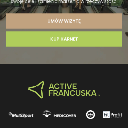
swoje cele i zamienić marzenia w rzeczywistość.
UMÓW WIZYTĘ
KUP KARNET